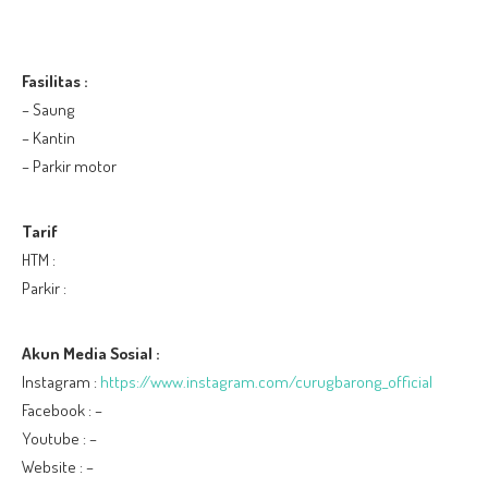
Fasilitas :
– Saung
– Kantin
– Parkir motor
Tarif
HTM :
Parkir :
Akun Media Sosial :
Instagram :
https://www.instagram.com/curugbarong_official
Facebook : –
Youtube : –
Website : –