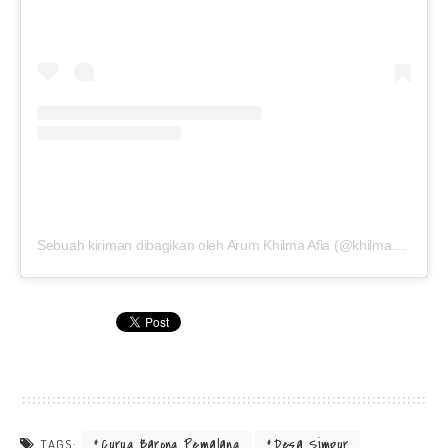
Sebuah kiriman dibagikan oleh Arum Khilma Afia (@khilmaafia19_)
Curug Barong Pemalang
Desa Simpur
TAGS: