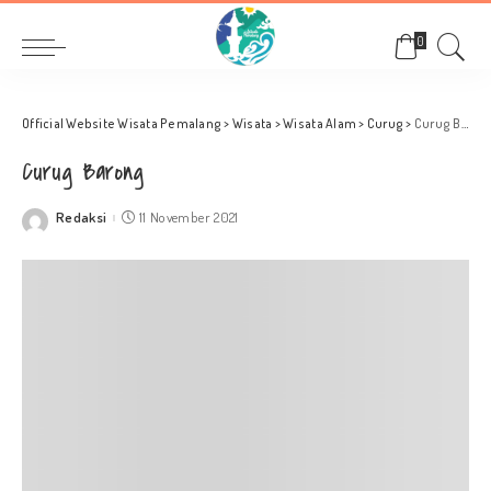
0
Official Website Wisata Pemalang
>
Wisata
>
Wisata Alam
>
Curug
>
Curug Barong
Curug Barong
Redaksi
11 November 2021
Posted
by