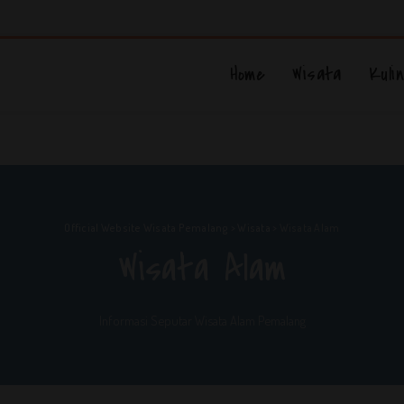
Home
Wisata
Kuli
Official Website Wisata Pemalang
>
Wisata
>
Wisata Alam
Wisata Alam
Informasi Seputar Wisata Alam Pemalang