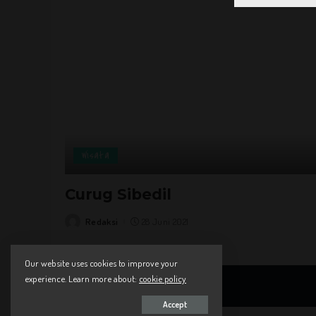
Wisata
Curug Sibedil
Redaksi
28 Juni 2021
Posted
by
Our website uses cookies to improve your
experience. Learn more about:
cookie policy
Accept