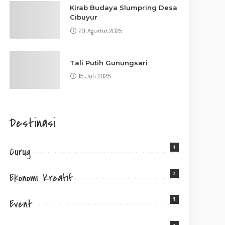
Kirab Budaya Slumpring Desa
Cibuyur
20 Agustus 2025
Tali Putih Gunungsari
15 Juli 2025
Destinasi
4
Curug
2
Ekonomi Kreatif
19
Event