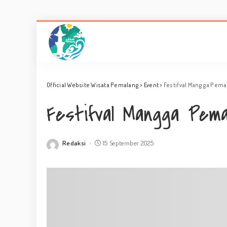
Official Website Wisata Pemalang
>
Event
>
Festifval Mangga Pema
Festifval Mangga Pema
Redaksi
15 September 2025
Posted
by