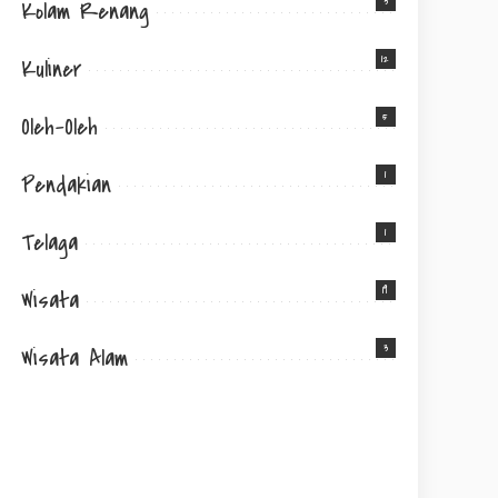
3
Kolam Renang
12
Kuliner
5
Oleh-Oleh
1
Pendakian
1
Telaga
19
Wisata
3
Wisata Alam