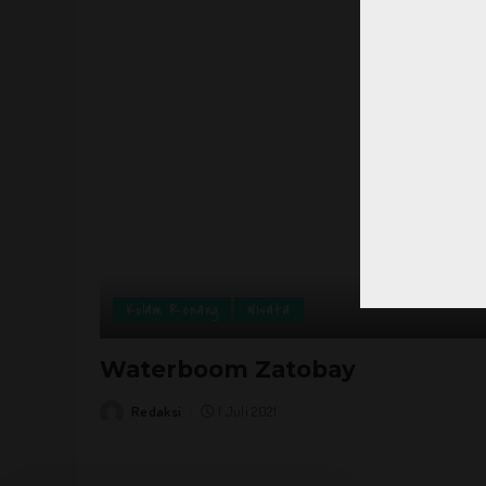
Kolam Renang
Wisata
Waterboom Zatobay
Redaksi
1 Juli 2021
Posted
by