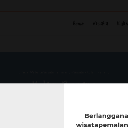
Home
Wisata
Kuli
Official Website Wisata Pemalang
>
Wisata
>
Kolam Renang
Kolam Renang
Informasi Seputar Wisata Pemalang – Kolam Renang
Berlanggana
wisatapemala