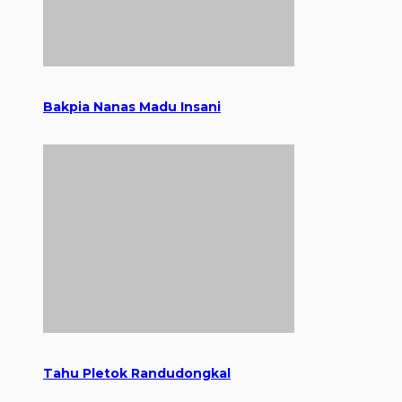
Bakpia Nanas Madu Insani
Tahu Pletok Randudongkal