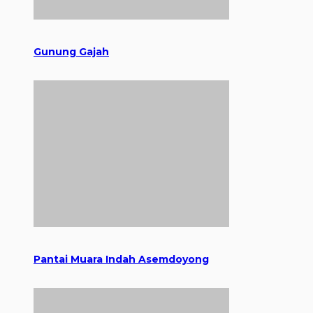
Gunung Gajah
Pantai Muara Indah Asemdoyong